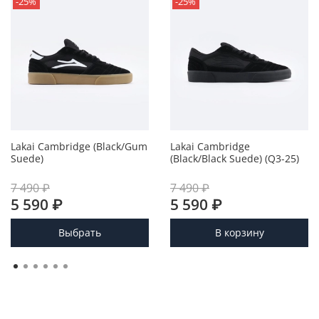
-25%
-25%
Lakai Cambridge (Black/Gum
Lakai Cambridge
Suede)
(Black/Black Suede) (Q3-25)
7 490 ₽
7 490 ₽
5 590 ₽
5 590 ₽
Выбрать
В корзину