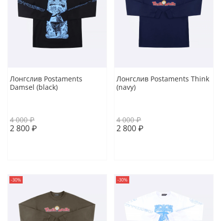
Лонгслив Postaments
Лонгслив Postaments Think
Damsel (black)
(navy)
XS
S
M
L
XL
4 000 ₽
4 000 ₽
2 800 ₽
2 800 ₽
В корзину
В корзину
-30%
-30%