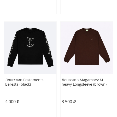
В корзину
В корзину
Лонгслив Postaments
Лонгслив Magamaev M
Beresta (black)
heavy Longsleeve (brown)
XS
S
L
XL
M
L
XL
4 000 ₽
3 500 ₽
В корзину
В корзину