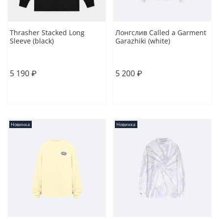
Thrasher Stacked Long
Лонгслив Called a Garment
Sleeve (black)
Garazhiki (white)
S
M
L
XL
S
M
L
XL
5 190 ₽
5 200 ₽
В корзину
В корзину
Новинка
Новинка