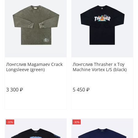
Лонгслив Magamaev Crack
Лонгслив Thrasher x Toy
Longsleeve (green)
Machine Vortex L/S (black)
XL
XL
3 300 ₽
5 450 ₽
В корзину
В корзину
-30%
-30%