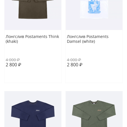
Лонгслив Postaments Think
Лонгслив Postaments
(khaki)
Damsel (white)
XS
M
L
XL
XXL
XS
M
4 000 ₽
4 000 ₽
2 800 ₽
2 800 ₽
В корзину
В корзину