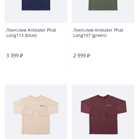
Лонгслив Anteater Phat
Лонгслив Anteater Phat
Long113 (blue)
Long107 (green)
S
M
L
XL
S
M
XL
3 399 ₽
2 999 ₽
В корзину
В корзину