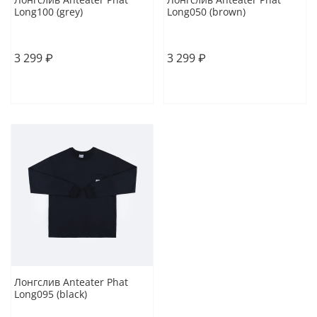
Long100 (grey)
Long050 (brown)
S
L
S
M
L
3 299 ₽
3 299 ₽
В корзину
В корзину
Лонгслив Anteater Phat
Long095 (black)