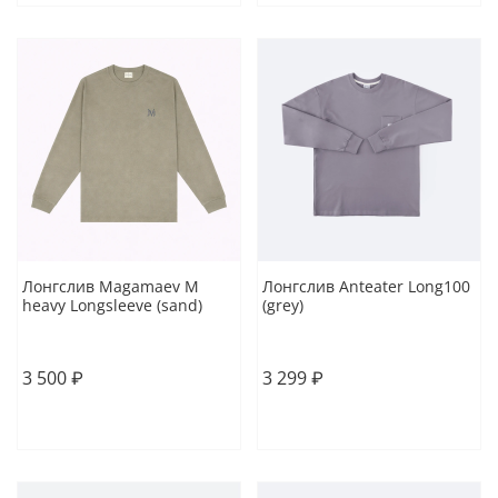
Лонгслив Magamaev M
Лонгслив Anteater Long100
heavy Longsleeve (sand)
(grey)
S
M
L
XL
XL
3 500 ₽
3 299 ₽
В корзину
В корзину