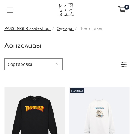
0
PASSENGER skateshop
Одежда
Лонгсливы
Лонгсливы
Новинка