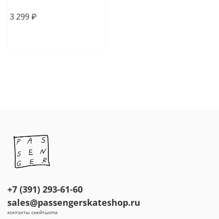
M
L
XL
3 299 ₽
В корзину
+7 (391) 293-61-60
sales@passengerskateshop.ru
контакты скейтшопа