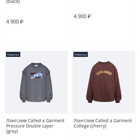
(black)
S
L
XL
4 900 ₽
4 900 ₽
В корзину
В корзину
Новинка
Новинка
Лонгслив Called a Garment
Лонгслив Called a Garment
Pressure Double Layer
College (cherry)
(grey)
S
M
L
XL