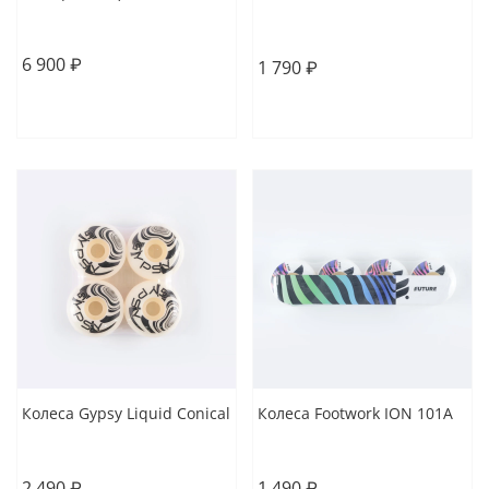
54
54
6 900 ₽
1 790 ₽
В корзину
В корзину
Колеса Gypsy Liquid Conical
Колеса Footwork ION 101A
52
54
56
53
54
2 490 ₽
1 490 ₽