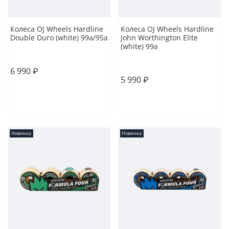
Колеса OJ Wheels Hardline
Колеса OJ Wheels Hardline
Double Duro (white) 99a/95a
John Worthington Elite
(white) 99a
53
54
54
6 990 ₽
5 990 ₽
В корзину
В корзину
Новинка
Новинка