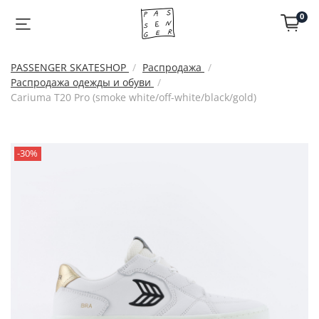
0
PASSENGER SKATESHOP
Распродажа
Распродажа одежды и обуви
Cariuma T20 Pro (smoke white/off-white/black/gold)
-30%