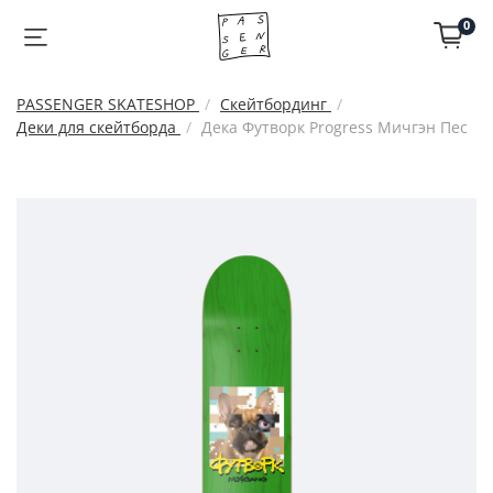
0
PASSENGER SKATESHOP
Скейтбординг
Деки для скейтборда
Дека Футворк Progress Мичгэн Пес