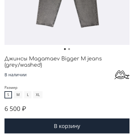
Джинсы Magamaev Bigger M jeans
(grey/washed)
В наличии
Размер
S
M
L
XL
6 500 ₽
В корзину