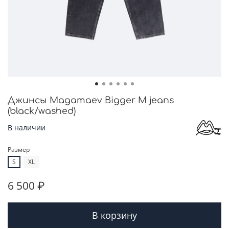
Джинсы Magamaev Bigger M jeans
(black/washed)
В наличии
Размер
S
XL
6 500 ₽
В корзину