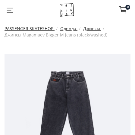
0
PASSENGER SKATESHOP
Одежда
Джинсы
Джинсы Magamaev Bigger M jeans (black/washed)