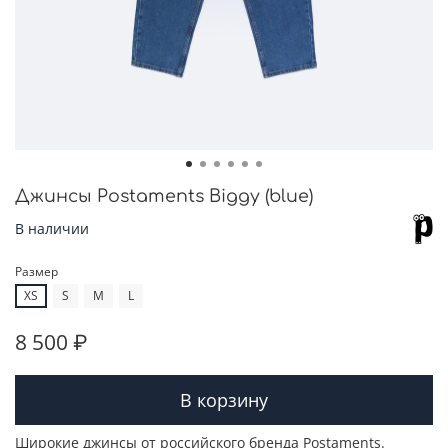
Джинсы Postaments Biggy (blue)
В наличии
Размер
XS
S
M
L
8 500 ₽
В корзину
Широкие джинсы от российского бренда Postaments.