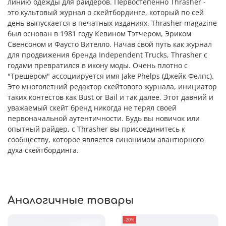
линию одежды для райдеров. Первостепенно Thrasher -
это культовый журнал о скейтбординге, который по сей
день выпускается в печатных изданиях. Thrasher magazine
был основан в 1981 году Кевином Тэтчером, Эриком
Свенсоном и Фаусто Вителло. Начав свой путь как журнал
для продвижения бренда Independent Trucks, Thrasher с
годами превратился в икону моды. Очень плотно с
"Трешером" ассоциируется имя Jake Phelps (Джейк Фелпс).
Это многолетний редактор скейтового журнала, инициатор
таких контестов как Bust or Bail и так далее. Этот давний и
уважаемый скейт бренд никогда не терял своей
первоначальной аутентичности. Будь вы новичок или
опытный райдер, с Thrasher вы присоединитесь к
сообществу, которое является синонимом авантюрного
духа скейтбординга.
Аналогичные товары
-20%