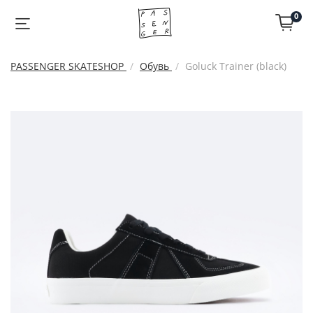
0
PASSENGER SKATESHOP
Обувь
Goluck Trainer (black)