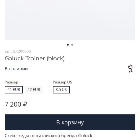
арт.
JLK20006B
Goluck Trainer (black)
В наличии
Размер
Размер US
41 EUR
42 EUR
8.5 US
7 200 ₽
В корзину
Скейт кеды от китайского бренда Goluck