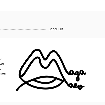
Зеленый
о,
где
о
гает