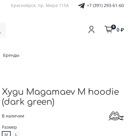
+7 (391) 293-61-60
Красноярск, пр. Мира 115А
0
0 ₽
Бренды
Худи Magamaev M hoodie
(dark green)
В наличии
Размер
M
L