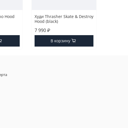
no Hood
Худи Thrasher Skate & Destroy
Hood (black)
7 990 ₽
В корзину
ерта