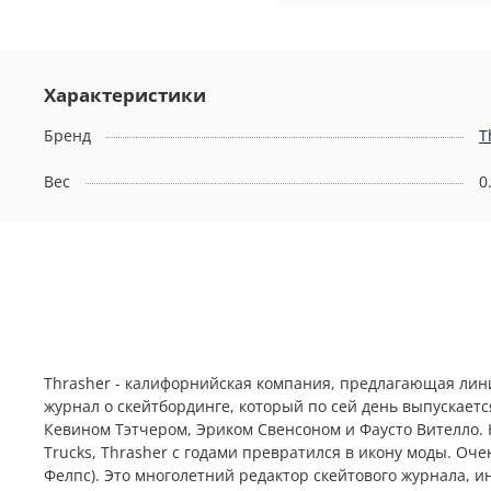
Характеристики
Бренд
T
Вес
0
Thrasher - калифорнийская компания, предлагающая лини
журнал о скейтбординге, который по сей день выпускаетс
Кевином Тэтчером, Эриком Свенсоном и Фаусто Вителло. 
Trucks, Thrasher с годами превратился в икону моды. Оче
Фелпс). Это многолетний редактор скейтового журнала, ини