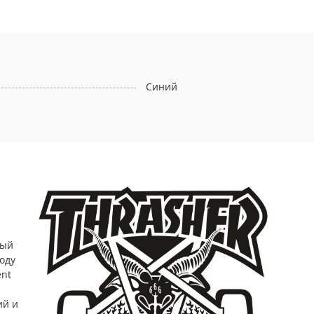
Синий
вый
оду
ent
ий и