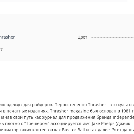
hrasher
Цвет
.7
ю одежды для райдеров. Первостепенно Thrasher - это культо
я в печатных изданиях. Thrasher magazine был основан в 1981 г
Начав свой путь как журнал для продвижения бренда Independ
нь плотно с "Трешером" ассоциируется имя Jake Phelps (Джейк
циатор таких контестов как Bust or Bail и так далее. Этот давн