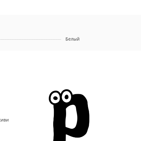
Белый
живи