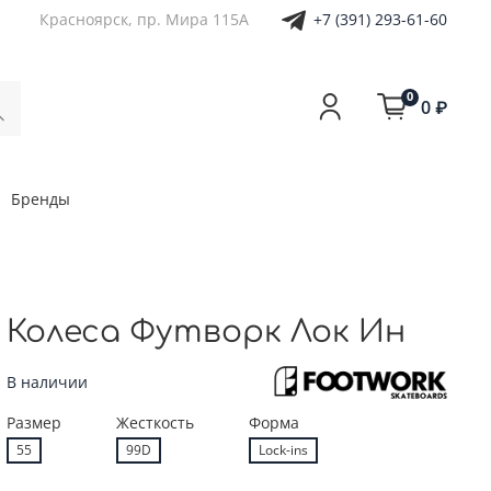
+7 (391) 293-61-60
Красноярск, пр. Мира 115А
0
0 ₽
Бренды
Колеса Футворк Лок Ин
В наличии
Размер
Жесткость
Форма
55
99D
Lock-ins