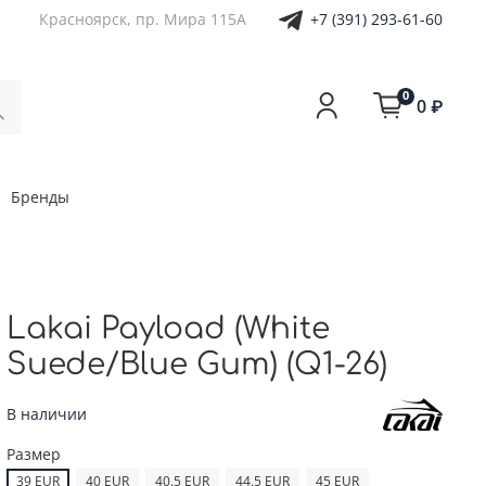
+7 (391) 293-61-60
Красноярск, пр. Мира 115А
0
0 ₽
Бренды
Lakai Payload (White
Suede/Blue Gum) (Q1-26)
В наличии
Размер
39 EUR
40 EUR
40.5 EUR
44.5 EUR
45 EUR