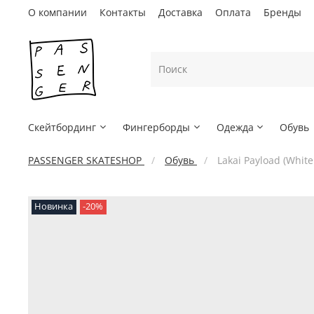
О компании
Контакты
Доставка
Оплата
Бренды
Скейтбординг
Фингерборды
Одежда
Обувь
PASSENGER SKATESHOP
Обувь
Lakai Payload (Whit
Новинка
-20%