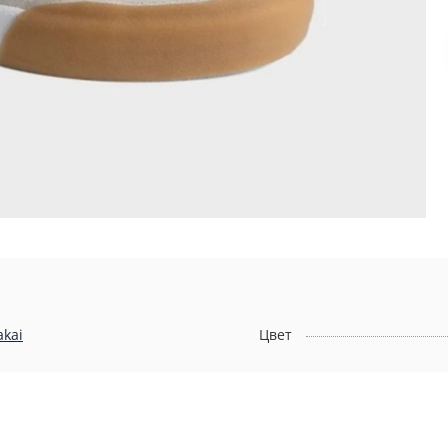
akai
Цвет