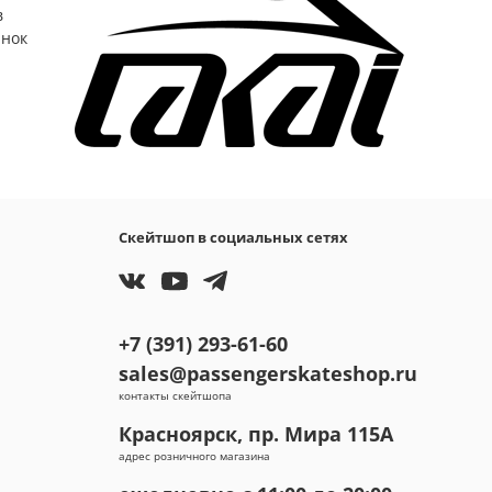
в
ынок
Скейтшоп в социальных сетях
+7 (391) 293-61-60
sales@passengerskateshop.ru
контакты скейтшопа
Красноярск, пр. Мира 115А
адрес розничного магазина