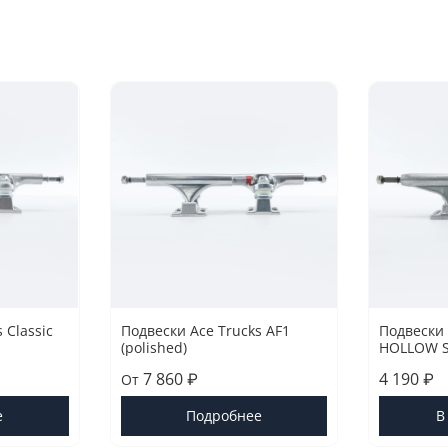
 Classic
Подвески Ace Trucks AF1
Подвески
(polished)
HOLLOW S
7 860 ₽
4 190 ₽
От
е
Подробнее
В