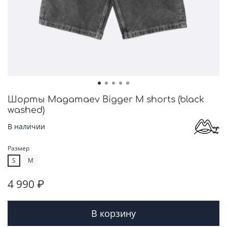
Шорты Magamaev Bigger M shorts (black
washed)
В наличии
Размер
S
M
4 990 ₽
В корзину