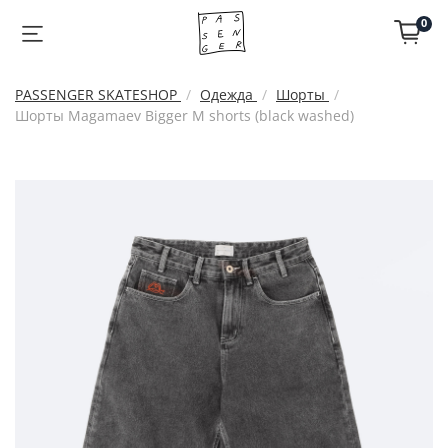
0
PASSENGER SKATESHOP
Одежда
Шорты
Шорты Magamaev Bigger M shorts (black washed)