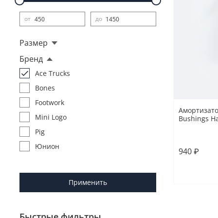
от
до
Размер
Бренд
Ace Trucks
Bones
Footwork
Амортизато
Mini Logo
Bushings H
Pig
O/S
Юнион
940 ₽
Применить
Быстрые фильтры