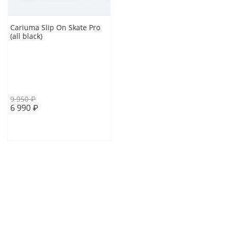
Cariuma Slip On Skate Pro
(all black)
40.5 EUR
41 EUR
41.5 EUR
42 EUR
43 EUR
43.5 EUR
44 EUR
9 950 ₽
6 990 ₽
В корзину