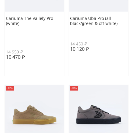
Cariuma The Vallely Pro
Cariuma Uba Pro (all
(white)
black/green & off-white)
41 EUR
41.5 EUR
42 EUR
41 EUR
41.5 EUR
44 EUR
43 EUR
44 EUR
14 450 ₽
10 120 ₽
14 950 ₽
10 470 ₽
В корзину
В корзину
-30%
-30%