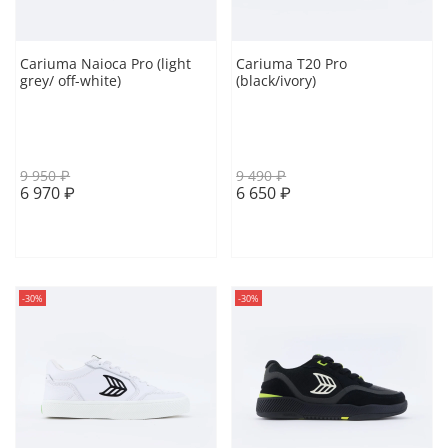
Cariuma Naioca Pro (light
Cariuma T20 Pro
grey/ off-white)
(black/ivory)
41 EUR
41.5 EUR
42 EUR
41 EUR
41.5 EUR
42 EUR
43 EUR
43.5 EUR
43 EUR
43.5 EUR
9 950 ₽
9 490 ₽
6 970 ₽
6 650 ₽
В корзину
В корзину
-30%
-30%