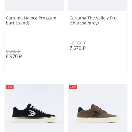
Cariuma Naioca Pro (gum
Cariuma The Vallely Pro
burnt sand)
(charcoal/grey)
41 EUR
41.5 EUR
42 EUR
43.5 EUR
43 EUR
10 950 ₽
7 670 ₽
9 950 ₽
6 970 ₽
В корзину
В корзину
-30%
-30%