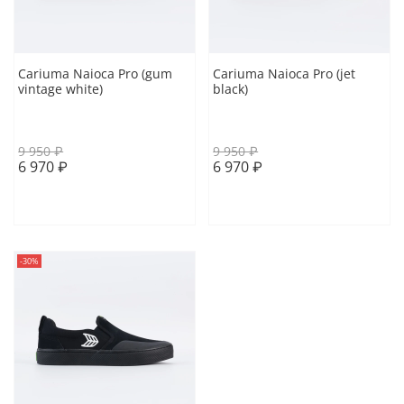
Cariuma Naioca Pro (gum
Cariuma Naioca Pro (jet
vintage white)
black)
41.5 EUR
43.5 EUR
41 EUR
41.5 EUR
9 950 ₽
9 950 ₽
6 970 ₽
6 970 ₽
В корзину
В корзину
-30%