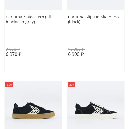
Cariuma Naioca Pro (all
Cariuma Slip On Skate Pro
black/ash grey)
(black)
41 EUR
41.5 EUR
42 EUR
41 EUR
41.5 EUR
42 EUR
45.5 EUR
43 EUR
43.5 EUR
9 950 ₽
10 950 ₽
6 970 ₽
6 990 ₽
В корзину
В корзину
-30%
-30%