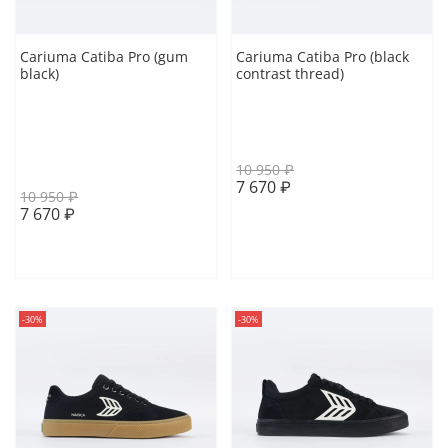
Cariuma Catiba Pro (gum
Cariuma Catiba Pro (black
black)
contrast thread)
40.5 EUR
41 EUR
40.5 EUR
41.5 EUR
41.5 EUR
43.5 EUR
43.5 EUR
45 EUR
44 EUR
45 EUR
10 950 ₽
7 670 ₽
10 950 ₽
7 670 ₽
В корзину
В корзину
-30%
-30%