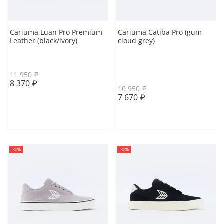
Cariuma Luan Pro Premium
Cariuma Catiba Pro (gum
Leather (black/ivory)
cloud grey)
41 EUR
45 EUR
40.5 EUR
41 EUR
42 EUR
43.5 EUR
11 950 ₽
8 370 ₽
10 950 ₽
7 670 ₽
В корзину
В корзину
-30%
-30%