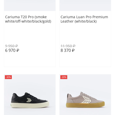
Cariuma T20 Pro (smoke
Cariuma Luan Pro Premium
white/off-white/black/gold)
Leather (white/black)
41 EUR
41.5 EUR
43 EUR
40.5 EUR
41 EUR
42 EUR
43.5 EUR
43 EUR
43.5 EUR
9 950 ₽
11 950 ₽
6 970 ₽
8 370 ₽
В корзину
В корзину
-30%
-30%