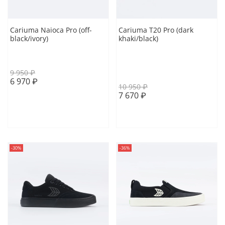
Cariuma Naioca Pro (off-
Cariuma T20 Pro (dark
black/ivory)
khaki/black)
38.5 EUR
41 EUR
41.5 EUR
42 EUR
43 EUR
43.5 EUR
9 950 ₽
6 970 ₽
10 950 ₽
7 670 ₽
В корзину
В корзину
-30%
-36%