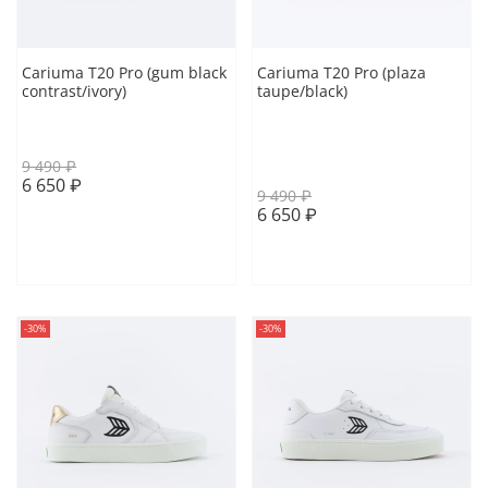
Cariuma T20 Pro (gum black
Cariuma T20 Pro (plaza
contrast/ivory)
taupe/black)
41 EUR
41 EUR
41.5 EUR
42 EUR
43.5 EUR
9 490 ₽
6 650 ₽
9 490 ₽
6 650 ₽
В корзину
В корзину
-30%
-30%