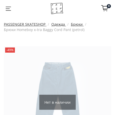
0
PASSENGER SKATESHOP
Одежда
Брюки
Брюки Homeboy x-tra Baggy Cord Pant (petrol)
-49%
Нет в наличии